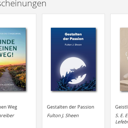
scheinungen
inen Weg
Gestalten der Passion
Geist
hreiber
Fulton J. Sheen
S. E. 
Lefeb