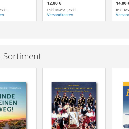
12,80 €
14,80 
exkl.
Inkl. MwSt.
,
exkl.
Inkl. M
ten
Versandkosten
Versan
nkorb
nkorb
nkorb
nkorb
ISTE
ISTE
ISTE
ISTE
 Sortiment
GEN
GEN
GEN
GEN