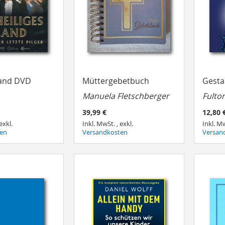
Land DVD
Müttergebetbuch
Gesta
Manuela Fletschberger
Fulton
39,99 €
12,80 
exkl.
Inkl. MwSt.
,
exkl.
Inkl. M
ten
Versandkosten
Versan