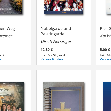
inen Weg
Nobelgarde und
Pier G
Palatingarde
hreiber
Kai W
Ulrich Nersinger
12,80 €
5,00 €
exkl.
Inkl. MwSt.
,
exkl.
Inkl. M
ten
Versandkosten
Versan