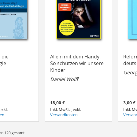
 die
Allein mit dem Handy:
Refor
gie
So schützen wir unsere
deuts
Kinder
Geor
Daniel Wolff
18,00 €
3,00 €
exkl.
Inkl. MwSt.
,
exkl.
Inkl. M
ten
Versandkosten
Versan
 von 120 gesamt