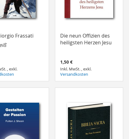
iorgio Frassati
Die neun Offizien des
heiligsten Herzen Jesu
eiß
1,50 €
wSt.
,
exkl.
Inkl. MwSt.
,
exkl.
dkosten
Versandkosten