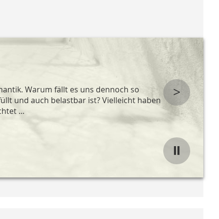
>
mantik. Warum fällt es uns dennoch so
füllt und auch belastbar ist? Vielleicht haben
tet ...
⏸