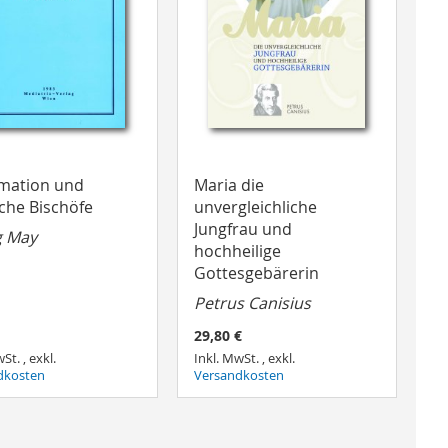
mation und
Maria die
che Bischöfe
unvergleichliche
Jungfrau und
g May
hochheilige
Gottesgebärerin
Petrus Canisius
29,80 €
wSt.
,
exkl.
Inkl. MwSt.
,
exkl.
dkosten
Versandkosten