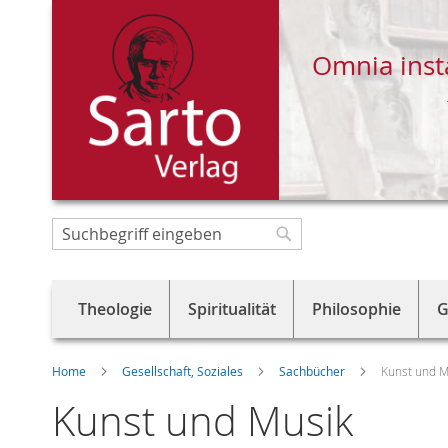
Omnia inst
Direkt
zum
Suche
Suche
Inhalt
Theologie
Spiritualität
Philosophie
G
Home
Gesellschaft, Soziales
Sachbücher
Kunst und M
Kunst und Musik