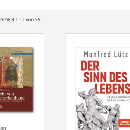
t
e
Artikel
1
-
12
von
55
von