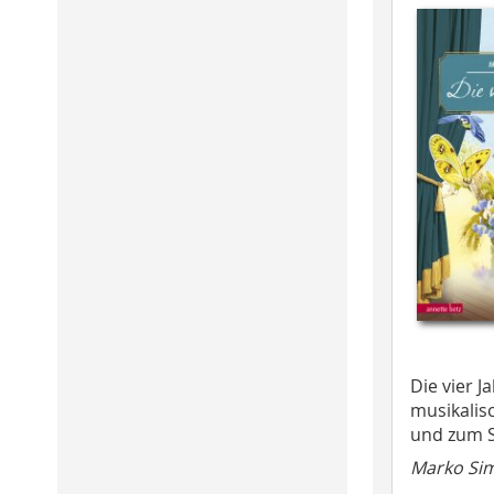
Die vier J
musikalis
und zum 
Marko Si