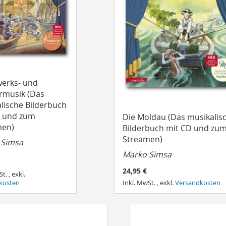
erks- und
rmusik (Das
lische Bilderbuch
D und zum
Die Moldau (Das musikalis
men)
Bilderbuch mit CD und zu
Streamen)
 Simsa
Marko Simsa
24,95 €
St.
,
exkl.
kosten
Inkl. MwSt.
,
exkl.
Versandkosten