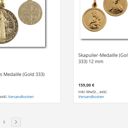
Skapulier-Medaille (Go
333) 12 mm
s Medaille (Gold 333)
159,00 €
Inkl. MwSt.
,
exkl.
exkl.
Versandkosten
Versandkosten
e Seite
ite
Seite
Seite
Weiter
5