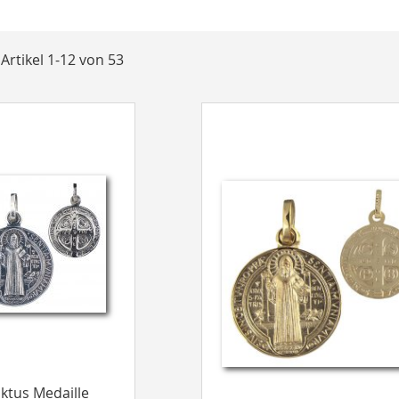
t
e
Artikel
1
-
12
von
53
ktus Medaille