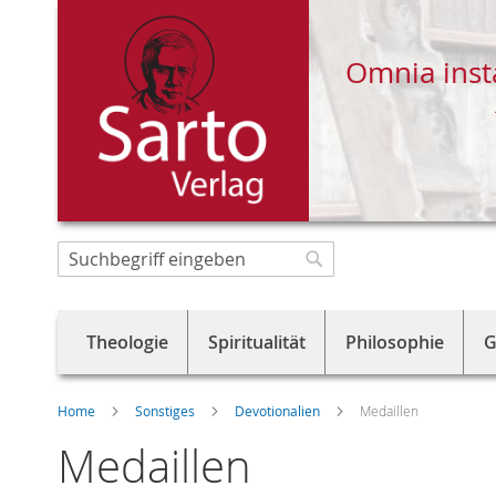
Omnia inst
Direkt
zum
Suche
Suche
Inhalt
Theologie
Spiritualität
Philosophie
G
Home
Sonstiges
Devotionalien
Medaillen
Medaillen