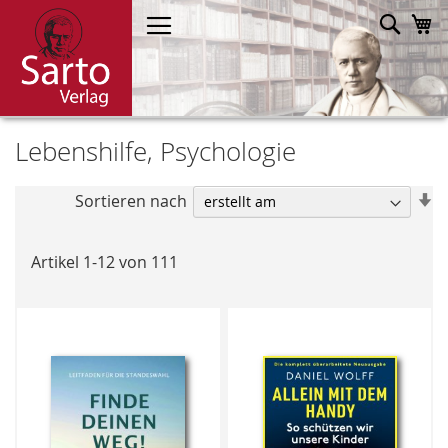
Direkt
Such
M
zum
Inhalt
Lebenshilfe, Psychologie
In
Sortieren nach
a
R
Artikel
1
-
12
von
111