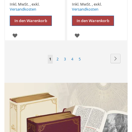
Inkl. MwSt.
,
exkl.
Inkl. MwSt.
,
exkl.
Versandkosten
Versandkosten
In den Warenkorb
In den Warenkorb
ZUR
ZUR
WUNSCHLISTE
WUNSCHLISTE
HINZUFÜGEN
HINZUFÜGEN
Seite
Seite
Weiter
Sie
Seite
Seite
Seite
Seite
1
2
3
4
5
lesen
gerade
Seite