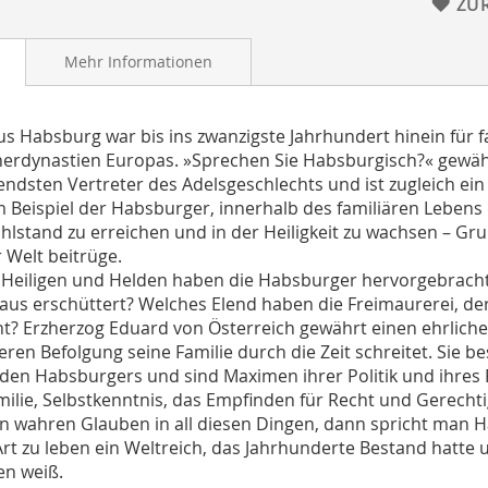
ZU
Mehr Informationen
s Habsburg war bis ins zwanzigste Jahrhundert hinein für f
erdynastien Europas. »Sprechen Sie Habsburgisch?« gewähr
ndsten Vertreter des Adelsgeschlechts und ist zugleich ein
m Beispiel der Habsburger, innerhalb des familiären Lebens
lstand zu erreichen und in der Heiligkeit zu wachsen – G
 Welt beitrüge.
Heiligen und Helden haben die Habsburger hervorgebracht
aus erschüttert? Welches Elend haben die Freimaurerei, de
t? Erzherzog Eduard von Österreich gewährt einen ehrlichen
eren Befolgung seine Familie durch die Zeit schreitet. S
eden Habsburgers und sind Maximen ihrer Politik und ihres 
milie, Selbstkenntnis, das Empfinden für Recht und Gerechtig
 wahren Glauben in all diesen Dingen, dann spricht man 
Art zu leben ein Weltreich, das Jahrhunderte Bestand hatte
en weiß.