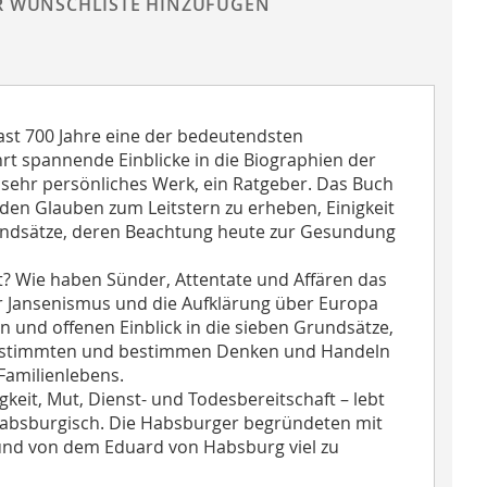
R WUNSCHLISTE HINZUFÜGEN
ast 700 Jahre eine der bedeutendsten
t spannende Einblicke in die Biographien der
 sehr persönliches Werk, ein Ratgeber. Das Buch
 den Glauben zum Leitstern zu erheben, Einigkeit
rundsätze, deren Beachtung heute zur Gesundung
? Wie haben Sünder, Attentate und Affären das
r Jansenismus und die Aufklärung über Europa
 und offenen Einblick in die sieben Grundsätze,
ie bestimmten und bestimmen Denken und Handeln
Familienlebens.
keit, Mut, Dienst- und Todesbereitschaft – lebt
Habsburgisch. Die Habsburger begründeten mit
 und von dem Eduard von Habsburg viel zu