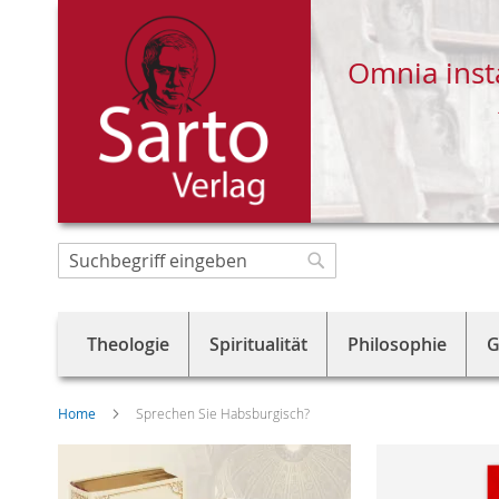
Omnia inst
Direkt
zum
Suche
Suche
Inhalt
Theologie
Spiritualität
Philosophie
G
Home
Sprechen Sie Habsburgisch?
Skip
to