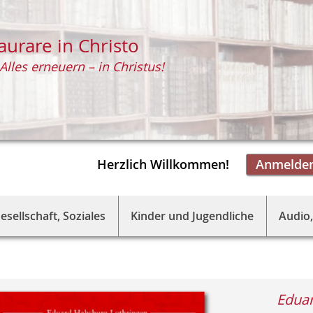
aurare in Christo
Alles erneuern – in Christus!
Herzlich Willkommen!
Anmelde
esellschaft, Soziales
Kinder und Jugendliche
Audio,
Eduar