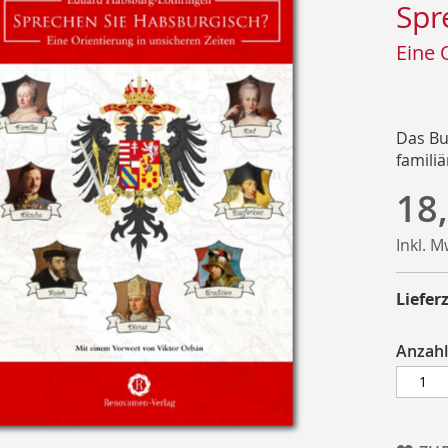
Spr
Eine 
Das Bu
famili
18
Inkl. 
Lieferz
Anzahl