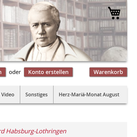
Mein 
n
Konto erstellen
Warenkorb
 Video
Sonstiges
Herz-Mariä-Monat August
d Habsburg-Lothringen