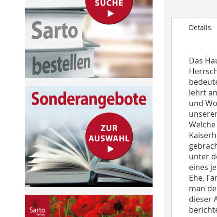
to
the
Details
beginning
of
the
Das Hau
images
Herrsch
gallery
bedeute
lehrt a
und Woh
unserer
Welche 
Kaiserh
gebrach
unter d
eines j
Ehe, Fa
man den
dieser 
bericht