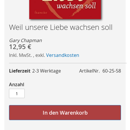
Skip
Weil unsere Liebe wachsen soll
to
the
Gary Chapman
beginning
12,95 €
of
Inkl. MwSt.
,
exkl.
Versandkosten
the
images
gallery
Lieferzeit
2-3 Werktage
ArtikelNr.
60-25-58
Anzahl
In den Warenkorb