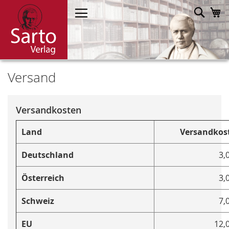
Direkt
Such
M
zum
Inhalt
Versand
Versandkosten
Land
Versandkos
Deutschland
3,
Österreich
3,
Schweiz
7,
EU
12,