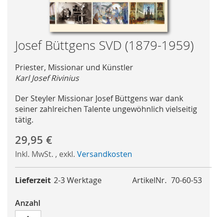
Skip
Josef Büttgens SVD (1879-1959)
to
the
Priester, Missionar und Künstler
beginning
Karl Josef Rivinius
of
the
Der Steyler Missionar Josef Büttgens war dank
images
seiner zahlreichen Talente ungewöhnlich vielseitig
gallery
tätig.
29,95 €
Inkl. MwSt.
,
exkl.
Versandkosten
Lieferzeit
2-3 Werktage
ArtikelNr.
70-60-53
Anzahl