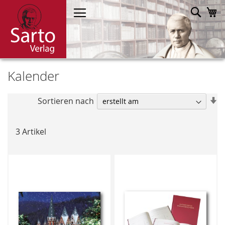
Direkt
Such
M
zum
Inhalt
Kalender
In
Sortieren nach
a
R
3
Artikel