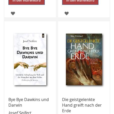
In den Warenkorb
In den Warenkorb
ZUR
ZUR
WUNSCHLISTE
WUNSCHLISTE
HINZUFÜGEN
HINZUFÜGEN
Bye Bye Dawkins und
Die geistgelenkte
Darwin
Hand greift nach der
Erde
Josef Seifert