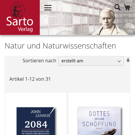
Direkt
Such
M
zum
Inhalt
Natur und Naturwissenschaften
In
Sortieren nach
a
R
Artikel
1
-
12
von
31