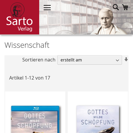
Direkt
Such
M
zum
Inhalt
Wissenschaft
In
Sortieren nach
a
R
Artikel
1
-
12
von
17