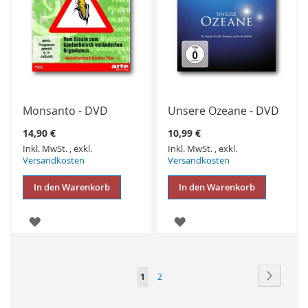
Monsanto - DVD
Unsere Ozeane - DVD
14,90 €
10,99 €
Inkl. MwSt.
,
exkl.
Inkl. MwSt.
,
exkl.
Versandkosten
Versandkosten
In den Warenkorb
In den Warenkorb
ZUR
ZUR
WUNSCHLISTE
WUNSCHLISTE
HINZUFÜGEN
HINZUFÜGEN
Seite
Seite
Weiter
Sie
Seite
1
2
lesen