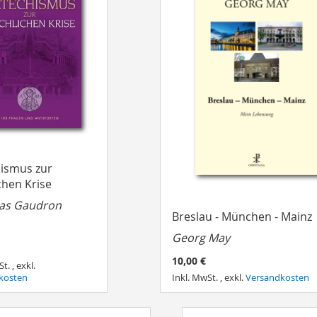
ismus zur
chen Krise
ias Gaudron
Breslau - München - Mainz
Georg May
10,00 €
St.
,
exkl.
kosten
Inkl. MwSt.
,
exkl.
Versandkosten