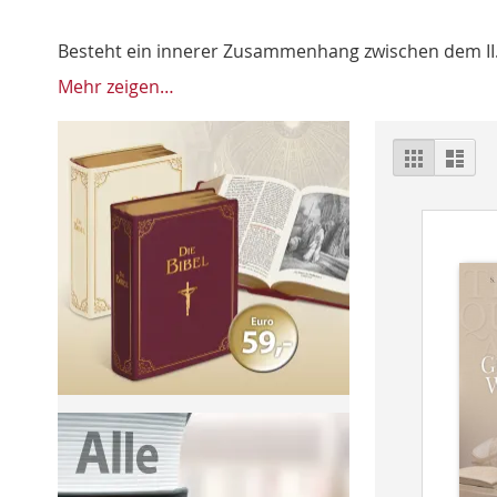
Besteht ein innerer Zusammenhang zwischen dem II. 
Mehr zeigen…
Ansich
Raster
List
als