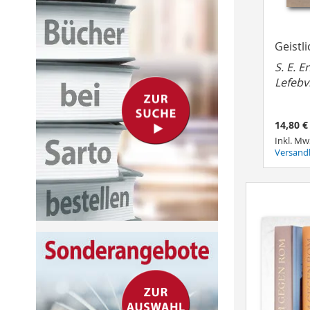
Geistl
S. E. E
Lefebv
14,80 €
Inkl. Mw
Versand