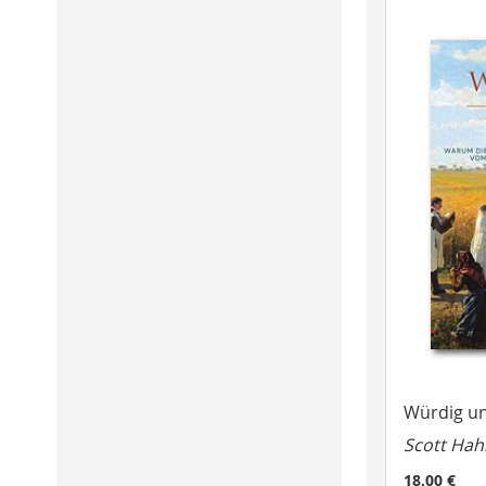
Würdig un
Scott Hah
18,00 €