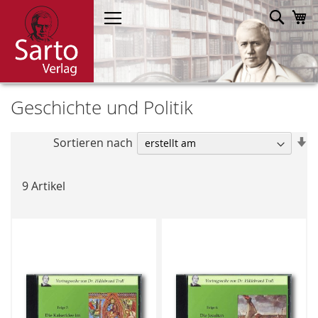
Direkt
Such
M
zum
Inhalt
Geschichte und Politik
In
Sortieren nach
a
R
9
Artikel