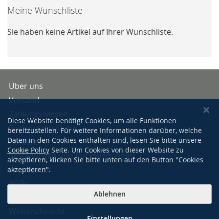
Meine Wunschliste
Sie haben keine Artikel auf Ihrer Wunschliste.
Über uns
Versand
Zahlungsweisen
Diese Website benötigt Cookies, um alle Funktionen
Buchpreisbindung
bereitzustellen. Für weitere Informationen darüber, welche
Daten in den Cookies enthalten sind, lesen Sie bitte unsere
Kontakt
Cookie Policy
Seite. Um Cookies von dieser Website zu
Bestellungen und Rücksendungen
akzeptieren, klicken Sie bitte unten auf den Button "Cookies
Impressum
akzeptieren".
AGBs
Ablehnen
Datenschutzerklärung
Widerrufsrecht
Einstellungen