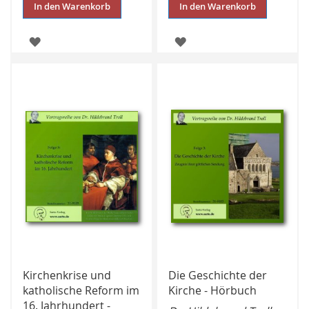
In den Warenkorb
In den Warenkorb
ZUR
ZUR
WUNSCHLISTE
WUNSCHLISTE
HINZUFÜGEN
HINZUFÜGEN
Kirchenkrise und
Die Geschichte der
katholische Reform im
Kirche - Hörbuch
16. Jahrhundert -