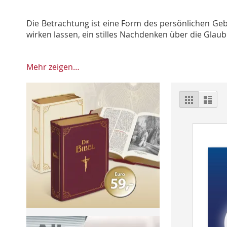
Die Betrachtung ist eine Form des persönlichen Geb
wirken lassen, ein stilles Nachdenken über die Glau
Mehr zeigen…
Ansich
Raster
List
als