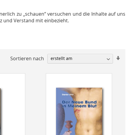
nerlich zu „schauen“ versuchen und die Inhalte auf uns
z und Verstand mit einbezieht.
In
Sortieren nach
aufste
Reihen