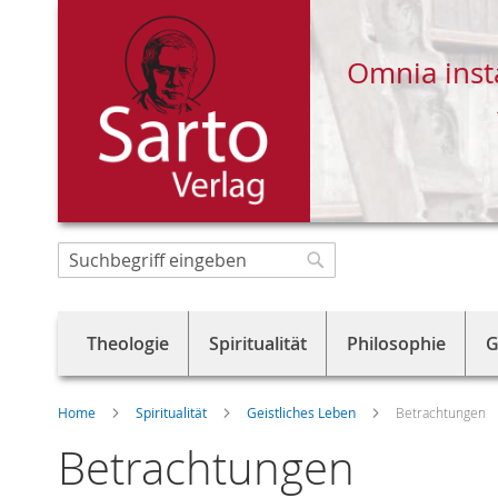
Omnia inst
Direkt
zum
Suche
Suche
Inhalt
Theologie
Spiritualität
Philosophie
G
Home
Spiritualität
Geistliches Leben
Betrachtungen
Betrachtungen