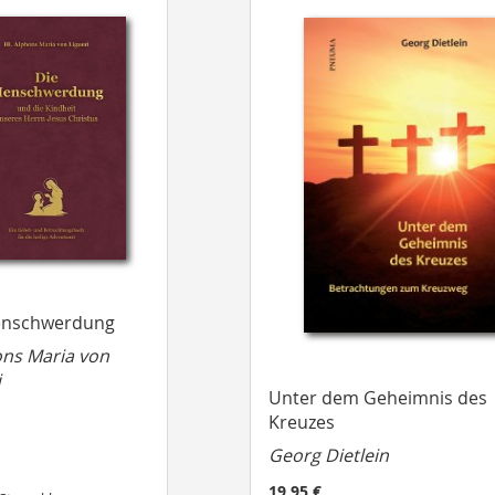
enschwerdung
fons Maria von
i
Unter dem Geheimnis des
Kreuzes
Georg Dietlein
19,95 €