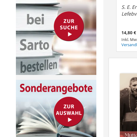
S. E. E
Lefebv
14,80 €
Inkl. Mw
Versand