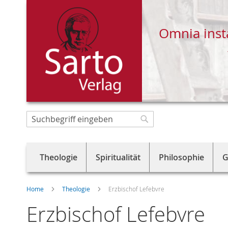
Omnia inst
Direkt
zum
Suche
Suche
Inhalt
Theologie
Spiritualität
Philosophie
G
Home
Theologie
Erzbischof Lefebvre
Erzbischof Lefebvre