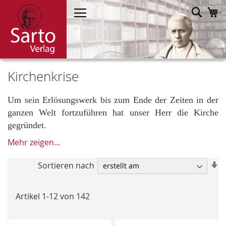
Direkt
Such
M
zum
Inhalt
Kirchenkrise
Um sein
Erlösungswerk bis zum Ende der Zeiten
in der
ganzen Welt
fortzuführen
hat unser Herr die
Kirche
gegründet.
Mehr zeigen…
In
Sortieren nach
a
R
Artikel
1
-
12
von
142