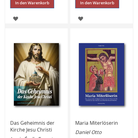
In den Warenkorb
In den Warenkorb
ZUR
ZUR
WUNSCHLISTE
WUNSCHLISTE
HINZUFÜGEN
HINZUFÜGEN
Das Geheimnis der
Maria Miterlöserin
Kirche Jesu Christi
Daniel Otto