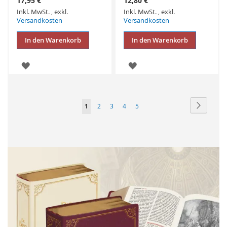
17,95 €
12,80 €
Inkl. MwSt.
,
exkl.
Inkl. MwSt.
,
exkl.
Versandkosten
Versandkosten
In den Warenkorb
In den Warenkorb
ZUR
ZUR
WUNSCHLISTE
WUNSCHLISTE
HINZUFÜGEN
HINZUFÜGEN
Seite
Seite
Weiter
Sie
Seite
Seite
Seite
Seite
1
2
3
4
5
lesen
gerade
Seite