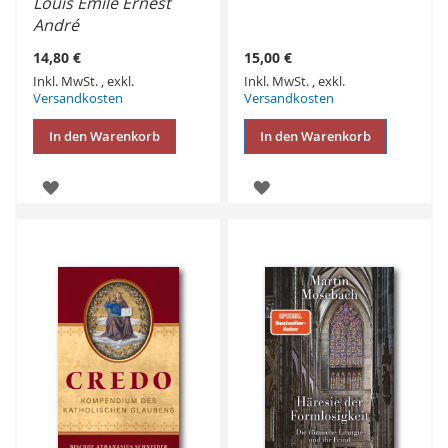
Louis Émile Ernest
André
14,80 €
15,00 €
Inkl. MwSt.
,
exkl.
Inkl. MwSt.
,
exkl.
Versandkosten
Versandkosten
In den Warenkorb
In den Warenkorb
ZUR
ZUR
WUNSCHLISTE
WUNSCHLISTE
HINZUFÜGEN
HINZUFÜGEN