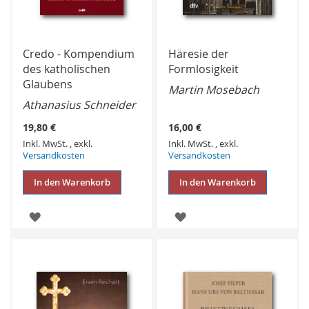
Credo - Kompendium
Häresie der
des katholischen
Formlosigkeit
Glaubens
Martin Mosebach
Athanasius Schneider
19,80 €
16,00 €
Inkl. MwSt.
,
exkl.
Inkl. MwSt.
,
exkl.
Versandkosten
Versandkosten
In den Warenkorb
In den Warenkorb
ZUR
ZUR
WUNSCHLISTE
WUNSCHLISTE
HINZUFÜGEN
HINZUFÜGEN