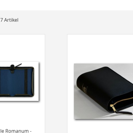
t
e
7
Artikel
ale Romanum -