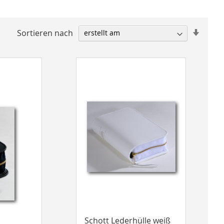
In
Sortieren nach
aufste
Reihen
Schott Lederhülle weiß