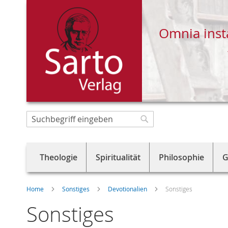
Omnia inst
Direkt
zum
Suche
Suche
Inhalt
Theologie
Spiritualität
Philosophie
G
Home
Sonstiges
Devotionalien
Sonstiges
Sonstiges