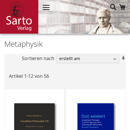
Direkt
Such
M
zum
Inhalt
Metaphysik
In
Sortieren nach
a
R
Artikel
1
-
12
von
56