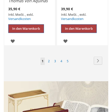
Thomas von Aquinas
35,90 €
39,90 €
Inkl. MwSt.
,
exkl.
Inkl. MwSt.
,
exkl.
Versandkosten
Versandkosten
In den Warenkorb
In den Warenkorb
ZUR
ZUR
WUNSCHLISTE
WUNSCHLISTE
HINZUFÜGEN
HINZUFÜGEN
Seite
Seite
Weiter
Sie
Seite
Seite
Seite
Seite
1
2
3
4
5
lesen
gerade
Seite