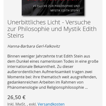
Skip
Unerbittliches Licht - Versuche
to
zur Philosophie und Mystik Edith
the
Steins
beginning
of
Hanna-Barbara Gerl-Falkovitz
the
images
Binnen weniger Jahrzehnte trat Edith Stein aus
gallery
dem Dunkel eines namenlosen Todes in eine große
internationale Bekanntheit. Zu dieser
außerordentlichen Aufmerksamkeit tragen zwei
Momente bei: ihre thematisch weit ausgreifenden,
gedankenreichen Arbeiten im Rahmen von
Phänomenologie und Religionsphilosophie ...
26,50 €
Inkl. MwSt.
,
exkl.
Versandkosten