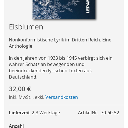
Skip
Eisblumen
to
the
Nonkonformistische Lyrik im Dritten Reich. Eine
beginning
Anthologie
of
the
In den Jahren von 1933 bis 1945 verbirgt sich ein
images
wahrer Schatz an bewegenden und
gallery
beeindruckenden lyrischen Texten aus
Deutschland.
32,00 €
Inkl. MwSt.
,
exkl.
Versandkosten
Lieferzeit
2-3 Werktage
ArtikelNr.
70-60-52
Anzahl