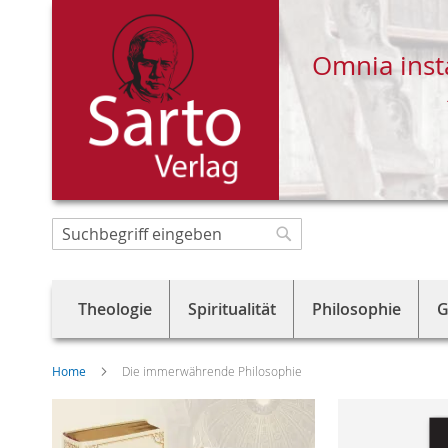
Omnia inst
Direkt
zum
Suche
Suche
Inhalt
Theologie
Spiritualität
Philosophie
G
Home
Die immerwährende Philosophie
Skip
to