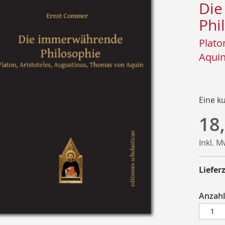
Die
Phi
Plato
Aqui
Eine k
18
Inkl. 
Lieferz
Anzahl