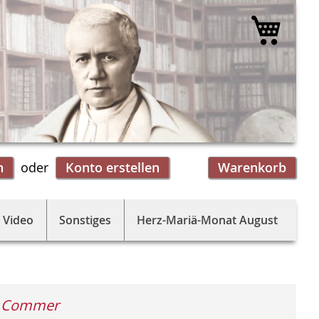
Mein 
n
Konto erstellen
Warenkorb
 Video
Sonstiges
Herz-Mariä-Monat August
t Commer