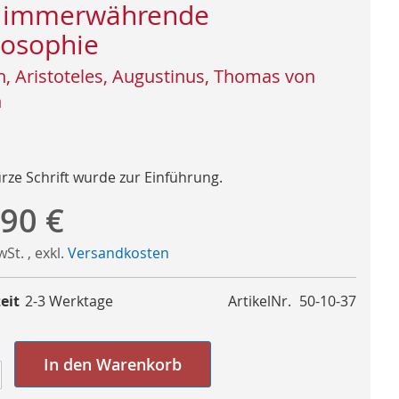
 immerwährende
losophie
n, Aristoteles, Augustinus, Thomas von
n
urze Schrift wurde zur Einführung.
,90 €
MwSt.
,
exkl.
Versandkosten
eit
2-3 Werktage
ArtikelNr.
50-10-37
In den Warenkorb