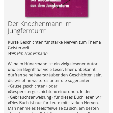
Skip
Der Knochenmann im
to
Jungfernturm
the
beginning
Kurze Geschichten für starke Nerven zum Thema
of
Geisterwelt
the
Wilhelm Hunermann
images
gallery
Wilhelm Hünermann ist ein vielgelesener Autor
und ein Begriff für viele Leser. Eher unbekannt
dürften seine haarsträubenden Geschichten sein,
die wir ohne weiteres unter die sogenanten
«Gruselgeschichten» oder
«Gespenstergeschichten» einordnen. In der
«Gebrauchsanweisung» für dieses Buch lesen wir:
«Dies Buch ist nur für Leute mit starken Nerven.
Man nehme es teelöffelweise zu sich, am besten