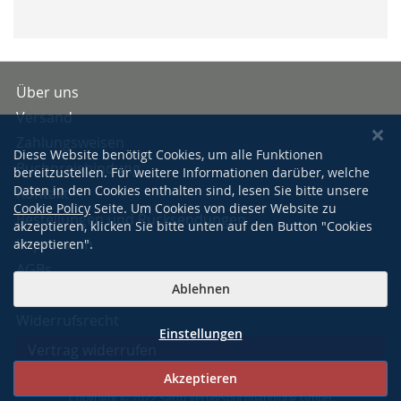
Über uns
Versand
Zahlungsweisen
Diese Website benötigt Cookies, um alle Funktionen
Buchpreisbindung
bereitzustellen. Für weitere Informationen darüber, welche
Daten in den Cookies enthalten sind, lesen Sie bitte unsere
Kontakt
Cookie Policy
Seite. Um Cookies von dieser Website zu
Bestellungen und Rücksendungen
akzeptieren, klicken Sie bitte unten auf den Button "Cookies
Impressum
akzeptieren".
AGBs
Ablehnen
Datenschutzerklärung
Widerrufsrecht
Einstellungen
Vertrag widerrufen
Akzeptieren
Copyright © 2022 Sarto Verlagsbuchhandlung GmbH