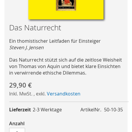
Skip
Das Naturrecht
to
the
Ein thomistischer Leitfaden für Einsteiger
beginning
Steven J. Jensen
of
the
Das Naturrecht stützt sich auf die zeitlose Weisheit
images
von Thomas von Aquin und bietet klare Einsichten
gallery
in verwirrende ethische Dilemmas.
29,90 €
Inkl. MwSt.
,
exkl.
Versandkosten
Lieferzeit
2-3 Werktage
ArtikelNr.
50-10-35
Anzahl