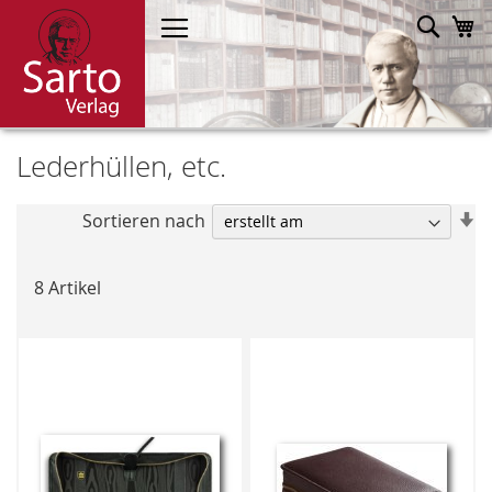
Direkt
Such
M
zum
Inhalt
Lederhüllen, etc.
In
Sortieren nach
a
R
8
Artikel