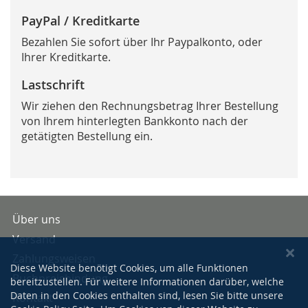
PayPal / Kreditkarte
Bezahlen Sie sofort über Ihr Paypalkonto, oder
Ihrer Kreditkarte.
Lastschrift
Wir ziehen den Rechnungsbetrag Ihrer Bestellung
von Ihrem hinterlegten Bankkonto nach der
getätigten Bestellung ein.
Über uns
Versand
Zahlungsweisen
Diese Website benötigt Cookies, um alle Funktionen
Buchpreisbindung
bereitzustellen. Für weitere Informationen darüber, welche
Daten in den Cookies enthalten sind, lesen Sie bitte unsere
Kontakt