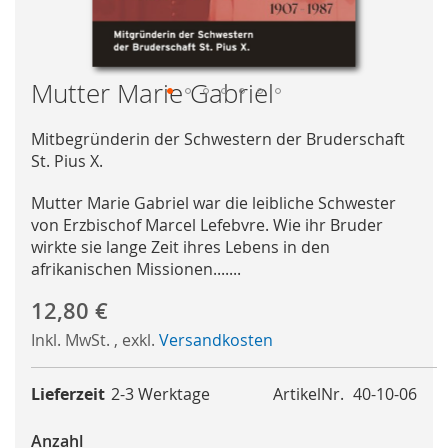
Mutter Marie Gabriel
Skip
to
Mitbegründerin der Schwestern der Bruderschaft
the
St. Pius X.
beginning
Mutter Marie Gabriel war die leibliche Schwester
of
von Erzbischof Marcel Lefebvre. Wie ihr Bruder
the
wirkte sie lange Zeit ihres Lebens in den
images
afrikanischen Missionen.......
gallery
12,80 €
Inkl. MwSt.
,
exkl.
Versandkosten
Lieferzeit
2-3 Werktage
ArtikelNr.
40-10-06
Anzahl