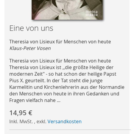
Skip
Eine von uns
to
the
Theresia von Lisieux für Menschen von heute
beginning
Klaus-Peter Vosen
of
the
Theresia von Lisieux für Menschen von heute
images
Theresia von Lisieux ist ,,die größte Heilige der
gallery
modernen Zeit" - so hat schon der heilige Papst
Pius X. geurteilt. In der Tat steht die junge
Karmelitin und Kirchenlehrerin aus der Normandie
den Menschen von heute in ihren Gedanken und
Fragen vielfach nahe ...
14,95 €
Inkl. MwSt.
,
exkl.
Versandkosten