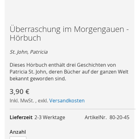
Skip
Überraschung im Morgengauen -
to
Hörbuch
the
beginning
St. John, Patricia
of
the
Dieses Hörbuch enthält drei Geschichten von
images
Patricia St. John, deren Bücher auf der ganzen Welt
gallery
bekannt geworden sind.
3,90 €
Inkl. MwSt.
,
exkl.
Versandkosten
Lieferzeit
2-3 Werktage
ArtikelNr.
80-20-45
Anzahl