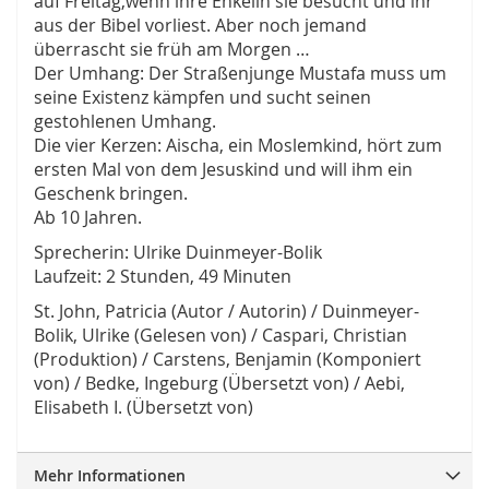
auf Freitag,wenn ihre Enkelin sie besucht und ihr
aus der Bibel vorliest. Aber noch jemand
überrascht sie früh am Morgen …
Der Umhang: Der Straßenjunge Mustafa muss um
seine Existenz kämpfen und sucht seinen
gestohlenen Umhang.
Die vier Kerzen: Aischa, ein Moslemkind, hört zum
ersten Mal von dem Jesuskind und will ihm ein
Geschenk bringen.
Ab 10 Jahren.
Sprecherin: Ulrike Duinmeyer-Bolik
Laufzeit: 2 Stunden, 49 Minuten
St. John, Patricia (Autor / Autorin) / Duinmeyer-
Bolik, Ulrike (Gelesen von) / Caspari, Christian
(Produktion) / Carstens, Benjamin (Komponiert
von) / Bedke, Ingeburg (Übersetzt von) / Aebi,
Elisabeth I. (Übersetzt von)
Mehr Informationen