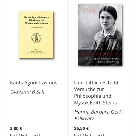
HINZUFÜGEN
HINZUFÜGEN
Kants Agnostizismus
Unerbittliches Licht -
Versuche zur
Giovanni B Sala
Philosophie und
Mystik Edith Steins
Hanna-Barbara Gerl-
Falkovitz
3,80 €
26,50 €
Inkl. MwSt.
,
exkl.
Inkl. MwSt.
,
exkl.