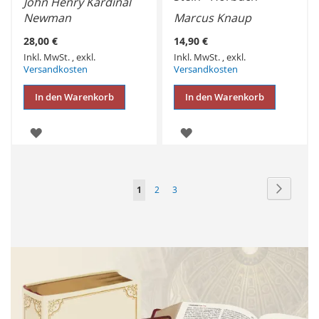
John Henry Kardinal
Newman
Marcus Knaup
28,00 €
14,90 €
Inkl. MwSt.
,
exkl.
Inkl. MwSt.
,
exkl.
Versandkosten
Versandkosten
In den Warenkorb
In den Warenkorb
ZUR
ZUR
WUNSCHLISTE
WUNSCHLISTE
HINZUFÜGEN
HINZUFÜGEN
Seite
Seite
Weiter
Sie
Seite
Seite
1
2
3
lesen
gerade
Seite