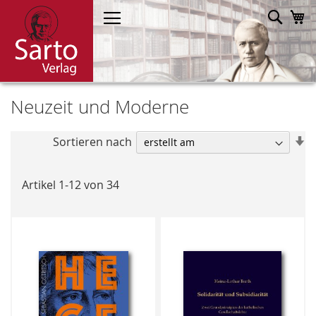
Direkt
Such
M
zum
Inhalt
Neuzeit und Moderne
In
Sortieren nach
a
R
Artikel
1
-
12
von
34