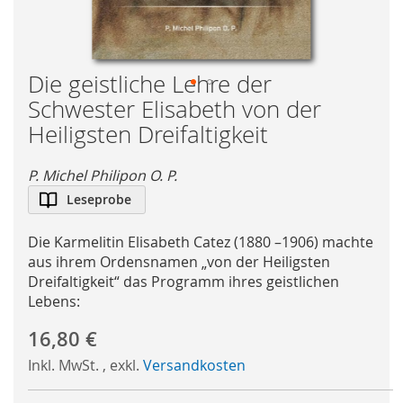
Die geistliche Lehre der
Schwester Elisabeth von der
Skip
to
Heiligsten Dreifaltigkeit
the
beginning
P. Michel Philipon O. P.
of
Leseprobe
the
images
Die Karmelitin Elisabeth Catez (1880 –1906) machte
gallery
aus ihrem Ordensnamen „von der Heiligsten
Dreifaltigkeit“ das Programm ihres geistlichen
Lebens:
16,80 €
Inkl. MwSt.
,
exkl.
Versandkosten