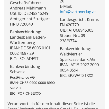
20
Geschäftsführer:
E-Mail:
Andreas Mählmann
info@sartoverlag.at
USt-ID: DE245846249
Amtsgericht Stuttgart
Landesgericht Krems
HR B 720049
FN 420779
UID: ATU68945305
Bankverbindung:
Steuer-Nr.: 09
Landesbank Baden-
238/9774
Württemberg
IBAN: DE 58 6005 0101
Bankverbindung:
0002 4687 29
Waldviertler
BIC: SOLADEST
Sparkasse Bank AG
IBAN: AT15 2027 2000
Bankverbindung
0054 8594
Schweiz:
BIC: SPZWAT21XXX
PostFinance AG
IBAN:
CH88 0900 0000 8990
5412 0
BIC: POFICHBEXXX
Verantwortlich für den Inhalt dieser Seite ist die