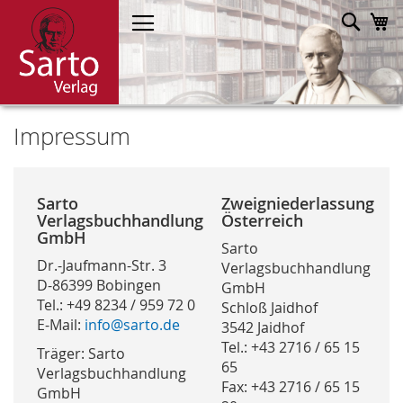
Direkt
Such
M
zum
Inhalt
Impressum
Sarto
Zweigniederlassung
Verlagsbuchhandlung
Österreich
GmbH
Sarto
Dr.-Jaufmann-Str. 3
Verlagsbuchhandlung
D-86399 Bobingen
GmbH
Tel.: +49 8234 / 959 72 0
Schloß Jaidhof
E-Mail:
info@sarto.de
3542 Jaidhof
Tel.: +43 2716 / 65 15
Träger: Sarto
65
Verlagsbuchhandlung
Fax: +43 2716 / 65 15
GmbH