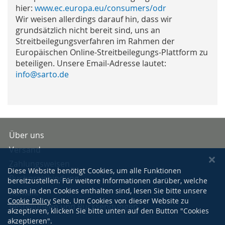
hier:
www.ec.europa.eu/consumers/odr
Wir weisen allerdings darauf hin, dass wir
grundsätzlich nicht bereit sind, uns an
Streitbeilegungsverfahren im Rahmen der
Europäischen Online-Streitbeilegungs-Plattform zu
beteiligen. Unsere Email-Adresse lautet:
info@sarto.de
Über uns
Versand
Zahlungsweisen
Diese Website benötigt Cookies, um alle Funktionen
Buchpreisbindung
bereitzustellen. Für weitere Informationen darüber, welche
Daten in den Cookies enthalten sind, lesen Sie bitte unsere
Kontakt
Cookie Policy
Seite. Um Cookies von dieser Website zu
Bestellungen und Rücksendungen
akzeptieren, klicken Sie bitte unten auf den Button "Cookies
Impressum
akzeptieren".