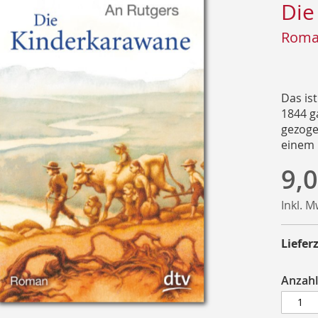
Die
Rom
Das ist
1844 g
gezoge
einem
9,0
Inkl. 
Lieferz
Anzahl