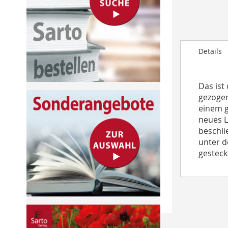
to
the
beginning
of
Details
the
images
gallery
Das ist
gezogen
einem g
neues L
beschli
unter d
gesteckt