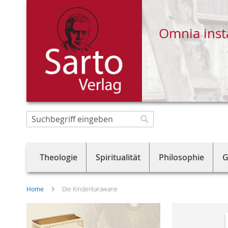
Omnia inst
Direkt
zum
Suche
Suche
Inhalt
Theologie
Spiritualität
Philosophie
G
Home
Die Kinderkarawane
Skip
to