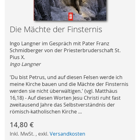
Skip
Die Mächte der Finsternis
to
the
Ingo Langner im Gespräch mit Pater Franz
beginning
Schmidberger von der Priesterbruderschaft St.
of
Pius X.
the
Ingo Langner
images
gallery
'Du bist Petrus, und auf diesen Felsen werde ich
meine Kirche bauen und die Mächte der Finsternis
werden sie nicht überwältigen.' (vgl. Matthäus
16,18) - Auf diesen Worten Jesu Christi ruht fast
zweitausend Jahre das Selbstverständnis der
römisch-katholischen Kirche ...
14,80 €
Inkl. MwSt.
,
exkl.
Versandkosten