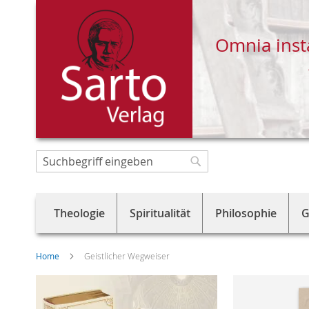
Omnia inst
Direkt
zum
Suche
Suche
Inhalt
Theologie
Spiritualität
Philosophie
G
Home
Geistlicher Wegweiser
Skip
to