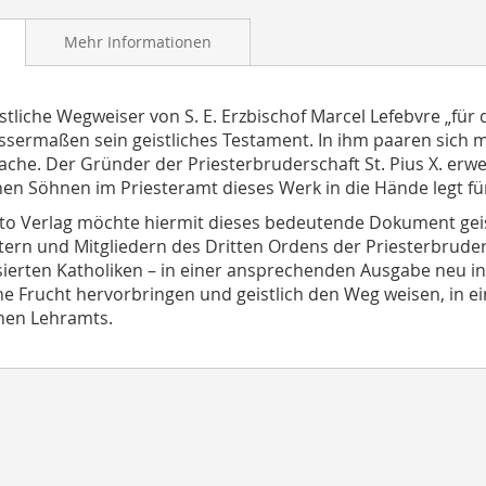
Mehr Informationen
stliche Wegweiser von S. E. Erzbischof Marcel Lefebvre „für
issermaßen sein geistliches Testament. In ihm paaren sich m
ache. Der Gründer der Priesterbruderschaft St. Pius X. erwe
nen Söhnen im Priesteramt dieses Werk in die Hände legt fü
to Verlag möchte hiermit dieses bedeutende Dokument geistl
ern und Mitgliedern des Dritten Ordens der Priesterbrudersc
sierten Katholiken – in einer ansprechenden Ausgabe neu in
che Frucht hervorbringen und geistlich den Weg weisen, in e
chen Lehramts.