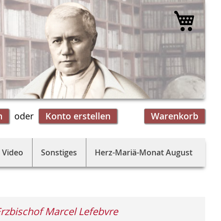
Mein 
n
Konto erstellen
Warenkorb
 Video
Sonstiges
Herz-Mariä-Monat August
 Erzbischof Marcel Lefebvre