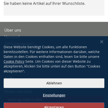
Sie haben keine Artikel auf Ihrer Wunschliste.
Über uns
Versand
Zahlungsweisen
Diese Website benötigt Cookies, um alle Funktionen
Buchpreisbindung
bereitzustellen. Für weitere Informationen darüber, welche
Daten in den Cookies enthalten sind, lesen Sie bitte unsere
Kontakt
Cookie Policy
Seite. Um Cookies von dieser Website zu
Bestellungen und Rücksendungen
akzeptieren, klicken Sie bitte unten auf den Button "Cookies
Impressum
akzeptieren".
AGBs
Ablehnen
Datenschutzerklärung
Widerrufsrecht
Einstellungen
Vertrag widerrufen
Akzeptieren