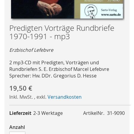
Skip
Predigten Vorträge Rundbriefe
to
1970-1991 - mp3
the
beginning
Erzbischof Lefebvre
of
the
2 mp3-CD mit Predigten, Vorträgen und
images
Rundbriefen S. E. Erzbischof Marcel Lefebvre
gallery
Sprecher: Hw. DDr. Gregorius D. Hesse
19,50 €
Inkl. MwSt.
,
exkl.
Versandkosten
Lieferzeit
2-3 Werktage
ArtikelNr.
31-9090
Anzahl