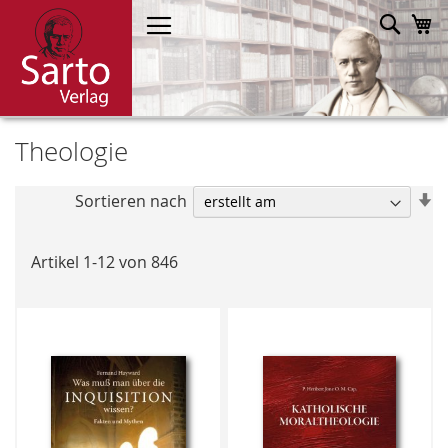
Direkt
Such
M
zum
Inhalt
Theologie
In
Sortieren nach
a
R
Artikel
1
-
12
von
846