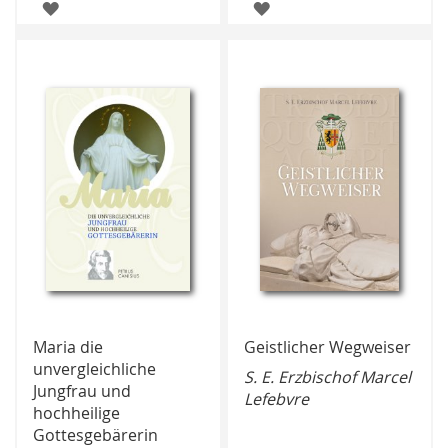
ZUR
ZUR
WUNSCHLISTE
WUNSCHLISTE
HINZUFÜGEN
HINZUFÜGEN
Maria die
Geistlicher Wegweiser
unvergleichliche
S. E. Erzbischof Marcel
Jungfrau und
Lefebvre
hochheilige
Gottesgebärerin