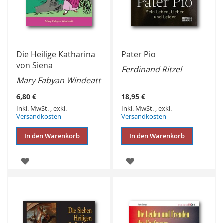
Die Heilige Katharina
Pater Pio
von Siena
Ferdinand Ritzel
Mary Fabyan Windeatt
6,80 €
18,95 €
Inkl. MwSt.
,
exkl.
Inkl. MwSt.
,
exkl.
Versandkosten
Versandkosten
In den Warenkorb
In den Warenkorb
ZUR
ZUR
WUNSCHLISTE
WUNSCHLISTE
HINZUFÜGEN
HINZUFÜGEN