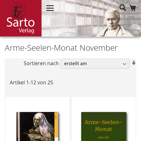
Direkt
Such
M
zum
Inhalt
Arme-Seelen-Monat November
In
Sortieren nach
a
R
Artikel
1
-
12
von
25