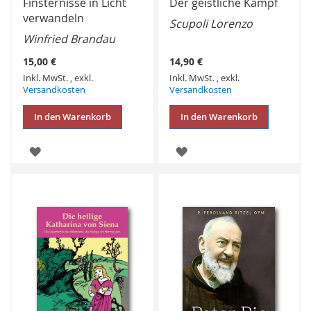
Finsternisse in Licht
Der geistliche Kampf
verwandeln
Scupoli Lorenzo
Winfried Brandau
15,00 €
14,90 €
Inkl. MwSt.
,
exkl.
Inkl. MwSt.
,
exkl.
Versandkosten
Versandkosten
In den Warenkorb
In den Warenkorb
ZUR
ZUR
WUNSCHLISTE
WUNSCHLISTE
HINZUFÜGEN
HINZUFÜGEN