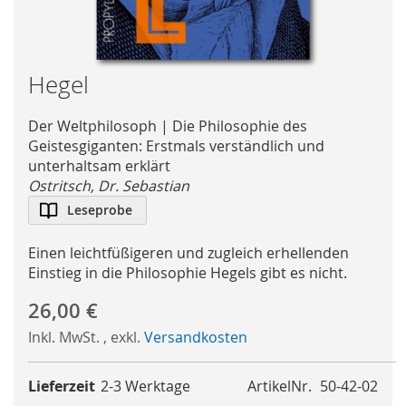
Skip
Hegel
to
the
Der Weltphilosoph | Die Philosophie des
beginning
Geistesgiganten: Erstmals verständlich und
of
unterhaltsam erklärt
the
Ostritsch, Dr. Sebastian
images
Leseprobe
gallery
Einen leichtfüßigeren und zugleich erhellenden
Einstieg in die Philosophie Hegels gibt es nicht.
26,00 €
Inkl. MwSt.
,
exkl.
Versandkosten
Lieferzeit
2-3 Werktage
ArtikelNr.
50-42-02