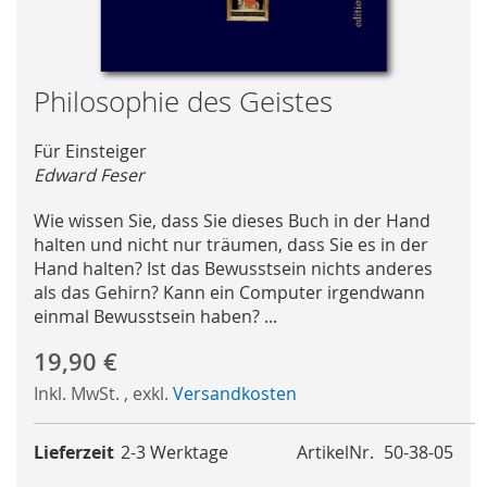
Skip
Philosophie des Geistes
to
the
Für Einsteiger
beginning
Edward Feser
of
the
Wie wissen Sie, dass Sie dieses Buch in der Hand
images
halten und nicht nur träumen, dass Sie es in der
gallery
Hand halten? Ist das Bewusstsein nichts anderes
als das Gehirn? Kann ein Computer irgendwann
einmal Bewusstsein haben? ...
19,90 €
Inkl. MwSt.
,
exkl.
Versandkosten
Lieferzeit
2-3 Werktage
ArtikelNr.
50-38-05