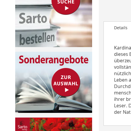
to
the
beginning
of
Details
the
images
gallery
Kardina
dieses 
überzeu
vollstä
nützlic
Leben a
Durchdr
menschl
ihrer b
Leser. 
der Nat