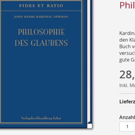
Phi
Kardin
den Kla
Buch v
versuc
gute G
28
Inkl. 
Lieferz
Anzahl