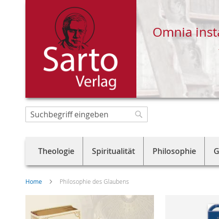
Omnia inst
Direkt
zum
Suche
Suche
Inhalt
Theologie
Spiritualität
Philosophie
G
Home
Philosophie des Glaubens
Skip
to