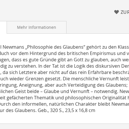
ZU
Mehr Informationen
l Newmans „Philosophie des Glaubens“ gehört zu den Klassik
Buch vor dem Hintergrund des britischen Empirismus und ve
gen, dass es gute Gründe gibt an Gott zu glauben, auch we
ndig zu verstehen. In der Tat ist die Logik des diskursiven 
h, da sich Letztere aber nicht auf das rein Erfahrbare besch
uch wieder Grenzen gesetzt. Die menschliche Vernunft leist
ingung, Aneignung, aber auch Verteidigung des Glaubens; 
ichen Geist beide – Glaube und Vernunft – notwendig. Ne
reit gefächerten Thematik und philosophischen Originalitä
Durch den informellen, natürlichen Charakter bleibt Newman
ur des Glaubens. Geb., 320 S., 23,5 x 16,8 cm