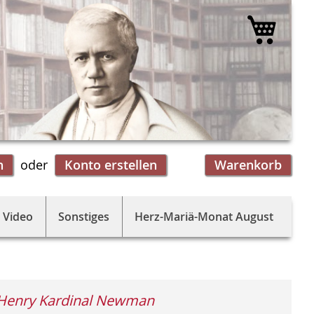
Mein 
n
Konto erstellen
Warenkorb
 Video
Sonstiges
Herz-Mariä-Monat August
Henry Kardinal Newman