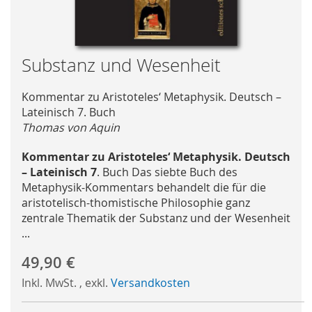
Skip
Substanz und Wesenheit
to
the
Kommentar zu Aristoteles‘ Metaphysik. Deutsch –
beginning
Lateinisch 7. Buch
of
Thomas von Aquin
the
images
Kommentar zu Aristoteles‘ Metaphysik. Deutsch
gallery
– Lateinisch 7
. Buch Das siebte Buch des
Metaphysik-Kommentars behandelt die für die
aristotelisch-thomistische Philosophie ganz
zentrale Thematik der Substanz und der Wesenheit
...
49,90 €
Inkl. MwSt.
,
exkl.
Versandkosten