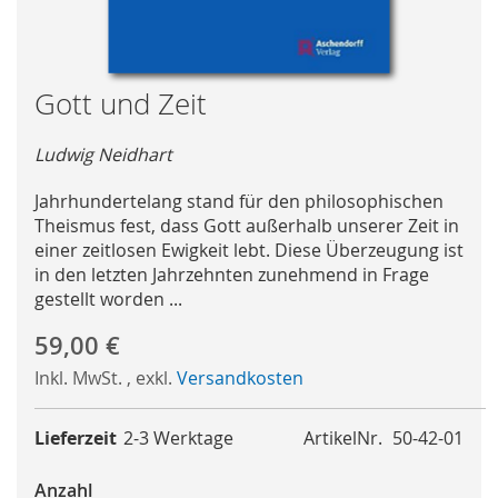
Skip
Gott und Zeit
to
the
Ludwig Neidhart
beginning
of
Jahrhundertelang stand für den philosophischen
the
Theismus fest, dass Gott außerhalb unserer Zeit in
images
einer zeitlosen Ewigkeit lebt. Diese Überzeugung ist
gallery
in den letzten Jahrzehnten zunehmend in Frage
gestellt worden ...
59,00 €
Inkl. MwSt.
,
exkl.
Versandkosten
Lieferzeit
2-3 Werktage
ArtikelNr.
50-42-01
Anzahl