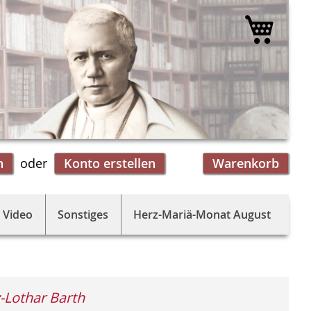
Mein 
n
Konto erstellen
Warenkorb
 Video
Sonstiges
Herz-Mariä-Monat August
-Lothar Barth