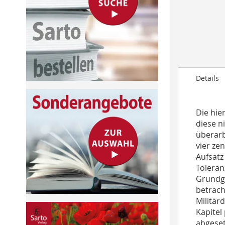
to
the
beginning
of
the
images
gallery
Details
Die hie
diese n
überarb
vier ze
Aufsatz
Toleran
Grundge
betrach
Militär
Kapitel
abgesetz