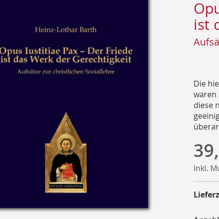
Opu
ist
Aufsä
Die hi
waren 
diese 
geeinig
überar
39
Inkl. 
Lieferz