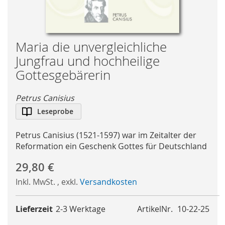
Skip
Maria die unvergleichliche
to
Jungfrau und hochheilige
the
Gottesgebärerin
beginning
of
Petrus Canisius
the
images
Leseprobe
gallery
Petrus Canisius (1521-1597) war im Zeitalter der
Reformation ein Geschenk Gottes für Deutschland
29,80 €
Inkl. MwSt.
,
exkl.
Versandkosten
Lieferzeit
2-3 Werktage
ArtikelNr.
10-22-25