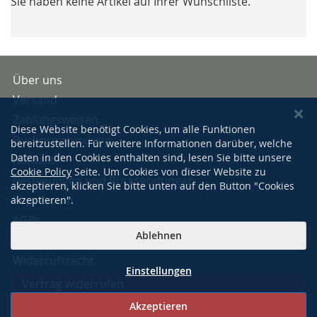
Sie haben keine Artikel auf Ihrer Wunschliste.
Über uns
Versand
Zahlungsweisen
Diese Website benötigt Cookies, um alle Funktionen
Buchpreisbindung
bereitzustellen. Für weitere Informationen darüber, welche
Daten in den Cookies enthalten sind, lesen Sie bitte unsere
Kontakt
Cookie Policy
Seite. Um Cookies von dieser Website zu
Bestellungen und Rücksendungen
akzeptieren, klicken Sie bitte unten auf den Button "Cookies
Impressum
akzeptieren".
AGBs
Ablehnen
Datenschutzerklärung
Widerrufsrecht
Einstellungen
Vertrag widerrufen
Akzeptieren