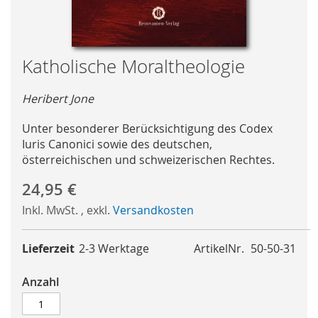
Skip
Katholische Moraltheologie
to
the
Heribert Jone
beginning
of
Unter besonderer Berücksichtigung des Codex
the
Iuris Canonici sowie des deutschen,
images
österreichischen und schweizerischen Rechtes.
gallery
24,95 €
Inkl. MwSt.
,
exkl.
Versandkosten
Lieferzeit
2-3 Werktage
ArtikelNr.
50-50-31
Anzahl