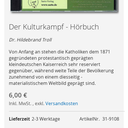
Skip
Der Kulturkampf - Hörbuch
to
the
Dr. Hildebrand Troll
beginning
of
Von Anfang an stehen die Katholiken dem 1871
the
gegründeten protestantisch geprägten
images
kleindeutschen Kaiserreich sehr reserviert
gallery
gegenüber, während weite Teile der Bevölkerung
zunehmend von einem diesseitig -
materialistischem Weltbild geprägt sind.
6,00 €
Inkl. MwSt.
,
exkl.
Versandkosten
Lieferzeit
2-3 Werktage
ArtikelNr.
31-9108