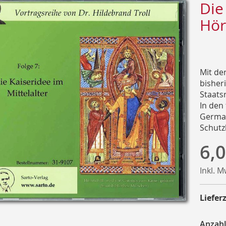
Die
Hör
Mit de
bisher
Staatsr
In den
German
Schutz
6,0
Inkl. 
Lieferz
Anzahl