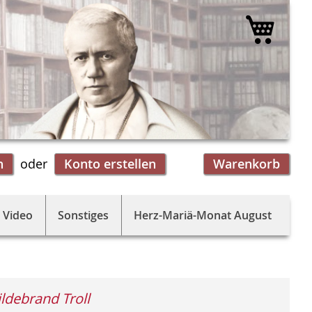
Mein 
n
Konto erstellen
Warenkorb
 Video
Sonstiges
Herz-Mariä-Monat August
ildebrand Troll