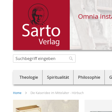
Omnia inst
Direkt
zum
Suche
Suche
Inhalt
Theologie
Spiritualität
Philosophie
G
Home
Die Kaiseridee im Mittelalter - Hörbuch
Skip
to