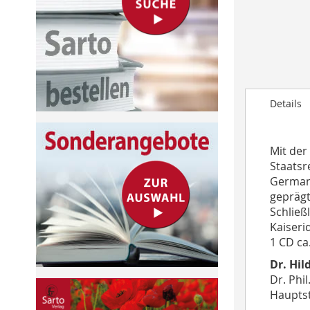
to
the
beginning
of
the
images
Details
gallery
Mit der
Staatsr
Germane
geprägt
Schließ
Kaiseri
1 CD ca
Dr. Hil
Dr. Phil
Hauptst