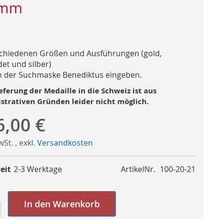
 mm
schiedenen Größen und Ausführungen (gold,
et und silber)
n der Suchmaske Benediktus eingeben.
eferung der Medaille in die Schweiz ist aus
strativen Gründen leider nicht möglich.
6,00 €
MwSt.
,
exkl.
Versandkosten
eit
2-3 Werktage
ArtikelNr.
100-20-21
In den Warenkorb