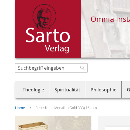
Omnia inst
Direkt
zum
Suche
Suche
Inhalt
Theologie
Spiritualität
Philosophie
G
Home
Benediktus Medaille (Gold 333) 16 mm
Skip
to