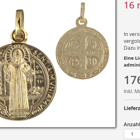
16
In ver
vergold
Dazu i
Eine Li
admini
17
Inkl. 
Lieferz
Anzahl