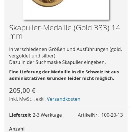
Skip
Skapulier-Medaille (Gold 333) 14
to
mm
the
beginning
In verschiedenen Größen und Ausführungen (gold,
of
vergoldet und silber)
the
Dazu in der Suchmaske Skapulier eingeben.
images
gallery
Eine Lieferung der Medaille in die Schweiz ist aus
administrativen Gründen leider nicht möglich.
205,00 €
Inkl. MwSt.
,
exkl.
Versandkosten
Lieferzeit
2-3 Werktage
ArtikelNr.
100-20-13
Anzahl