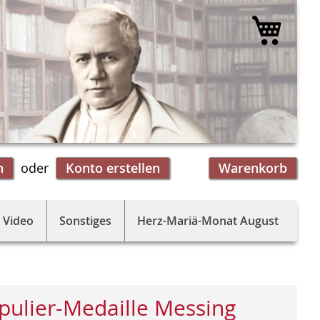
Mein 
n
Konto erstellen
Warenkorb
 Video
Sonstiges
Herz-Mariä-Monat August
pulier-Medaille Messing