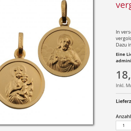
ver
In ver
vergold
Dazu i
Eine Li
admini
18
Inkl. 
Lieferz
Anzahl