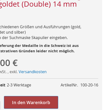
goldet (Double) 14 mm
schiedenen Größen und Ausführungen (gold,
et und silber)
n der Suchmaske Skapulier eingeben.
eferung der Medaille in die Schweiz ist aus
strativen Gründen leider nicht möglich.
,00 €
MwSt.
,
exkl.
Versandkosten
eit
2-3 Werktage
ArtikelNr.
100-20-16
In den Warenkorb